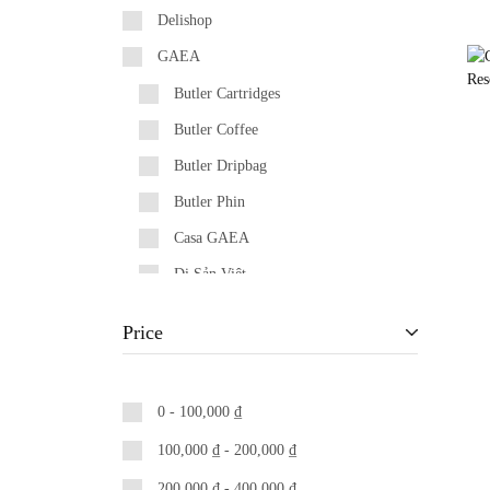
Delishop
GAEA
Butler Cartridges
Butler Coffee
Butler Dripbag
Butler Phin
Casa GAEA
Di Sản Việt
Pelican
Price
Segafredo
0 -
100,000
₫
100,000
₫
-
200,000
₫
200,000
₫
-
400,000
₫