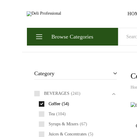
HO
Deli
Always.
Professional
Ready.
Reliable.
Browse Categories
Category
C
Ho
BEVERAGES
241
Coffee
54
Tea
104
Syrups & Mixers
67
Juices & Concentrates
5