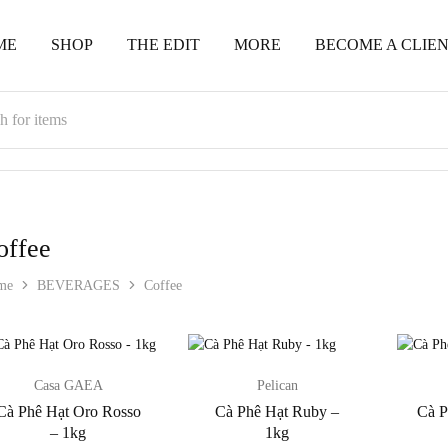
ME
SHOP
THE EDIT
MORE
BECOME A CLIE
offee
me
BEVERAGES
Coffee
Casa GAEA
Pelican
Cà Phê Hạt Oro Rosso
Cà Phê Hạt Ruby –
Cà P
– 1kg
1kg