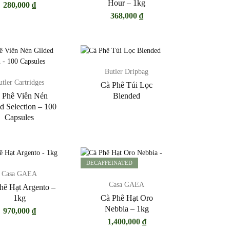
Hour – 1kg
280,000
₫
368,000
₫
Butler Dripbag
utler Cartridges
Cà Phê Túi Lọc
 Phê Viên Nén
Blended
d Selection – 100
Capsules
DECAFFEINATED
Casa GAEA
Casa GAEA
hê Hạt Argento –
1kg
Cà Phê Hạt Oro
Nebbia – 1kg
970,000
₫
1,400,000
₫