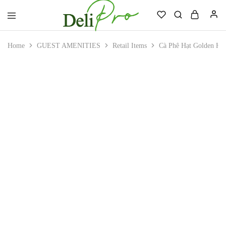
Deli
Always.
Professional
Ready.
Home
GUEST AMENITIES
Retail Items
Cà Phê Hạt Golden Ho
Reliable.