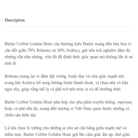
Description
Butler Coffee Golden Hour
của thương hiệu
Butler
mang đến bản hòa vị
cân đối giữa 70% Robusta và 30% Arabica, gợi nên trải nghiệm đậm đà
nhưng vẫn nhẹ nhàng, vừa đủ để đánh thức giác quan mà không lấn át sự
tinh tế.
Robusta mang lại vị đậm đặc trưng, body dày và cảm giác mạnh mẽ,
trong khi Arabica bổ sung hương thơm thanh thoát, vị chua nhẹ và hậu
ngọt dịu, giúp tổng thể ly cà phê trở nên tròn vị và dễ thưởng thức.
Butler Coffee Golden Hour
phù hợp cho pha phin truyền thống, espresso,
hoặc cà phê sữa đá, mang đến hương vị Việt Nam quen thuộc nhưng có
chiều sâu hiện đại.
Là lựa chọn lý tưởng cho những ai yêu sự cân bằng giữa mạnh mẽ và
mềm mại,
Butler Coffee Golden Hour
gợi lên cảm giác ấm áp, thư giãn